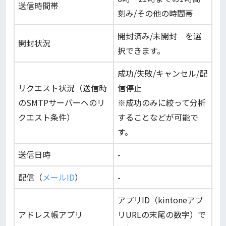
送信時間帯
刻み/その他の時間帯
開封済み/未開封 を選
開封状況
択できます。
成功/失敗/キャンセル/配
リクエスト状況（送信時
信停止
のSMTPサーバーへのリ
※成功のみに絞って分析
クエスト条件）
することなどが可能で
す。
送信日時
-
配信（
メー
ル
ID
）
-
アプリID（kintoneアプ
アドレス帳アプリ
リURLの末尾の数字）で