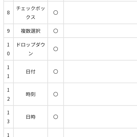
チェックボッ
8
〇
クス
9
複数選択
〇
1
ドロップダウ
〇
0
ン
1
日付
〇
1
1
時刻
〇
2
1
日時
〇
3
1