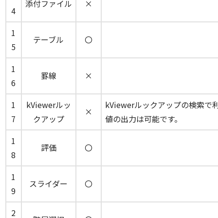
添付ファイル
×
4
1
テーブル
〇
5
1
罫線
×
6
1
kViewerルッ
kViewerルックアップの検
×
7
クアップ
値の出力は可能です。
1
評価
〇
8
1
スライダー
〇
9
2