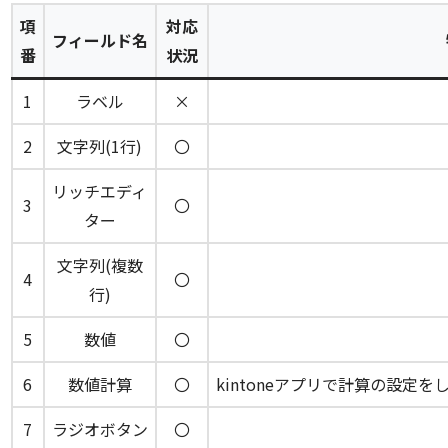
項
対応
フィールド名
番
状況
1
ラベル
×
2
文字列(1行)
〇
リッチエディ
3
〇
ター
文字列(複数
4
〇
行)
5
数値
〇
6
数値計算
〇
kintoneアプリで計算の設定
7
ラジオボタン
〇