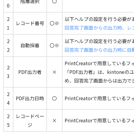
階層選択
〇
0
2
以下ヘルプの設定を行う必要が
レコード番号
〇※
1
回答完了画面からの出力時、レ
2
以下ヘルプの設定を行う必要が
自動採番
〇※
2
回答完了画面からの出力時に自
PrintCreatorで用意してい
2
PDF出力者
×
「PDF出力者」は、kinton
3
め、回答完了画面からは出力で
2
PDF出力日時
〇
PrintCreatorで用意してい
4
2
レコードペー
×
PrintCreatorで用意してい
5
ジ