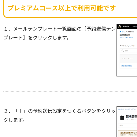
プレミアムコース以上で利用可能です
１．メールテンプレート一覧画面の［予約送信テン
プレート］をクリックします。
２．「＋」の予約送信設定をつくるボタンをクリッ
クします。