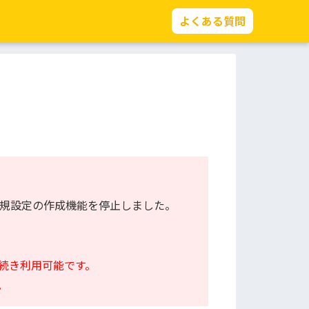
よくある質問
新規設定の作成機能を停止しました。
続き利用可能です。
。