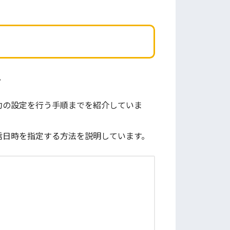
。
予約の設定を行う手順までを紹介していま
送信日時を指定する方法を説明しています。