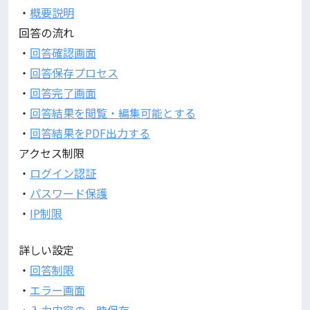
・
概要説明
回答の流れ
・
回答確認画面
・
回答保存プロセス
・
回答完了画面
・
回答結果を閲覧・編集可能とする
・
回答結果をPDF出力する
アクセス制限
・
ログイン認証
・
パスワード保護
・
IP制限
詳しい設定
・
回答制限
・
エラー画面