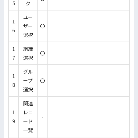
5
ク
ユー
1
ザー
〇
6
選択
1
組織
〇
7
選択
グル
1
ープ
〇
8
選択
関連
1
レコ
-
9
ード
一覧