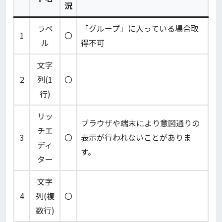
況
ラベ
「グループ」に入っている場合取
1
〇
ル
得不可
文字
2
列(1
〇
行)
リッ
ブラウザや端末により意図通りの
チエ
3
〇
表示が行われないことがありま
ディ
す。
ター
文字
4
列(複
〇
数行)