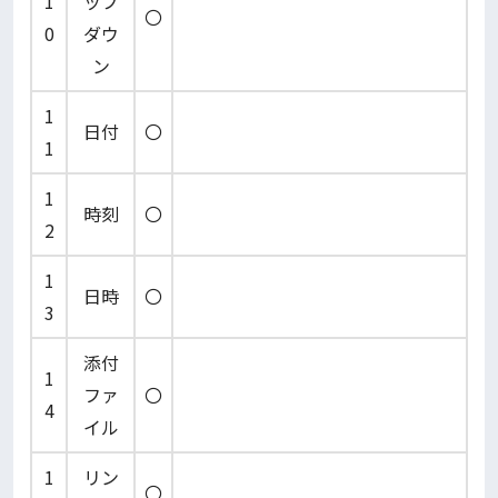
1
ップ
〇
0
ダウ
ン
1
日付
〇
1
1
時刻
〇
2
1
日時
〇
3
添付
1
ファ
〇
4
イル
1
リン
〇