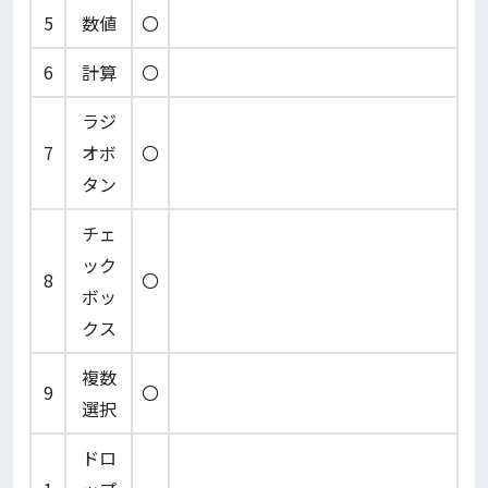
5
数値
〇
6
計算
〇
ラジ
7
オボ
〇
タン
チェ
ック
8
〇
ボッ
クス
複数
9
〇
選択
ドロ