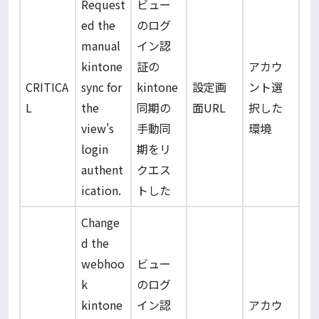
Request
ビュー
ed the
のログ
manual
イン認
kintone
証の
アカウ
CRITICA
sync for
kintone
設定画
ント選
L
the
同期の
面URL
択した
view's
手動同
環境
login
期をリ
authent
クエス
ication.
トした
Change
d the
webhoo
ビュー
k
のログ
kintone
イン認
アカウ