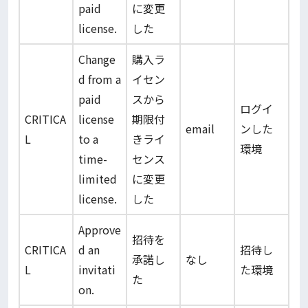
paid
に変更
license.
した
Change
購入ラ
d from a
イセン
paid
スから
ログイ
CRITICA
license
期限付
email
ンした
L
to a
きライ
環境
time-
センス
limited
に変更
license.
した
Approve
招待を
CRITICA
d an
招待し
承諾し
なし
L
invitati
た環境
た
on.