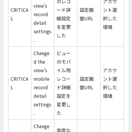
のレコ
アカウ
view's
CRITICA
ード詳
設定画
ント選
record
L
細設定
面URL
択した
detail
を変更
環境
settings
した
.
Change
ビュー
d the
のモバ
view's
イル用
アカウ
CRITICA
mobile
レコー
設定画
ント選
L
record
ド詳細
面URL
択した
detail
設定を
環境
settings
変更し
.
た
Change
高度な