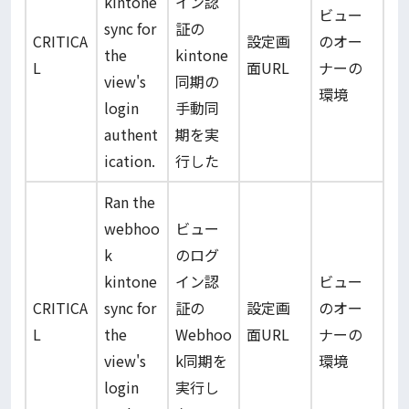
kintone
イン認
ビュー
sync for
証の
CRITICA
設定画
のオー
the
kintone
L
面URL
ナーの
view's
同期の
環境
login
手動同
authent
期を実
ication.
行した
Ran the
webhoo
ビュー
k
のログ
kintone
イン認
ビュー
CRITICA
sync for
証の
設定画
のオー
L
the
Webhoo
面URL
ナーの
view's
k同期を
環境
login
実行し