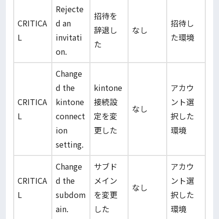
Rejecte
招待を
CRITICA
d an
招待し
辞退し
なし
L
invitati
た環境
た
on.
Change
d the
kintone
アカウ
CRITICA
kintone
接続設
ント選
なし
L
connect
定を変
択した
ion
更した
環境
setting.
Change
サブド
アカウ
CRITICA
d the
メイン
ント選
なし
L
subdom
を変更
択した
ain.
した
環境