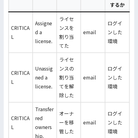
するか
ライセ
Assigne
ログイ
CRITICA
ンスを
d a
email
ンした
L
割り当
license.
環境
てた
ライセ
Unassig
ンスの
ログイ
CRITICA
ned a
割り当
email
ンした
L
license.
てを解
環境
除した
Transfer
オーナ
ログイ
CRITICA
red
ーを移
email
ンした
L
owners
管した
環境
hip.