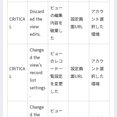
ビュー
Discard
アカウ
の編集
CRITICA
ed the
設定画
ント選
内容を
L
view
面URL
択した
破棄し
edits.
環境
た
Change
ビュー
d the
のレコ
アカウ
view's
CRITICA
ード一
設定画
ント選
record
L
覧設定
面URL
択した
list
を変更
環境
settings
した
.
Change
ビュー
d the