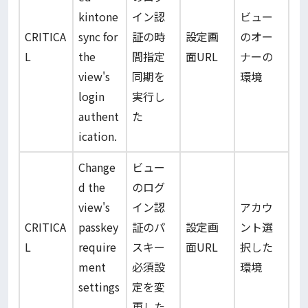
kintone
イン認
ビュー
CRITICA
sync for
証の時
設定画
のオー
L
the
間指定
面URL
ナーの
view's
同期を
環境
login
実行し
authent
た
ication.
Change
ビュー
d the
のログ
view's
イン認
アカウ
CRITICA
passkey
証のパ
設定画
ント選
L
require
スキー
面URL
択した
ment
必須設
環境
settings
定を変
.
更した