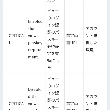
ビュー
のログ
Enabled
イン認
the
アカウ
証のパ
CRITICA
view's
設定画
ント選
スキー
L
passkey
面URL
択した
必須設
require
環境
定を有
ment.
効にし
た
ビュー
のログ
Disable
イン認
d the
アカウ
証のパ
CRITICA
view's
設定画
ント選
スキー