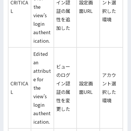
CRITICA
イン認
設定画
ント選
the
L
証の属
面URL
択した
view's
性を追
環境
login
加した
authent
ication.
Edited
an
ビュー
attribut
のログ
アカウ
e for
CRITICA
イン認
設定画
ント選
the
L
証の属
面URL
択した
view's
性を変
環境
login
更した
authent
ication.