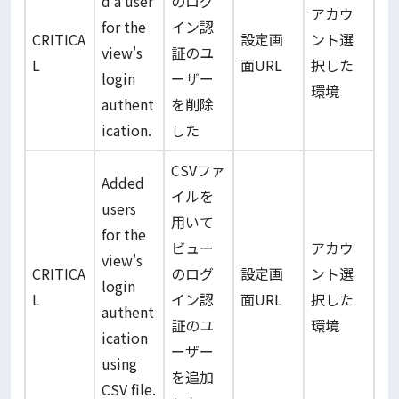
d a user
のログ
アカウ
for the
イン認
CRITICA
設定画
ント選
view's
証のユ
L
面URL
択した
login
ーザー
環境
authent
を削除
ication.
した
CSVファ
Added
イルを
users
用いて
for the
ビュー
アカウ
view's
CRITICA
のログ
設定画
ント選
login
L
イン認
面URL
択した
authent
証のユ
環境
ication
ーザー
using
を追加
CSV file.