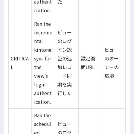
authent
た
ication.
Ran the
increme
ビュー
ntal
のログ
kintone
イン認
ビュー
CRITICA
sync for
証の追
設定画
のオー
L
the
加レコ
面URL
ナーの
view's
ード同
環境
login
期を実
authent
行した
ication.
Ran the
schedul
ビュー
ed
のログ