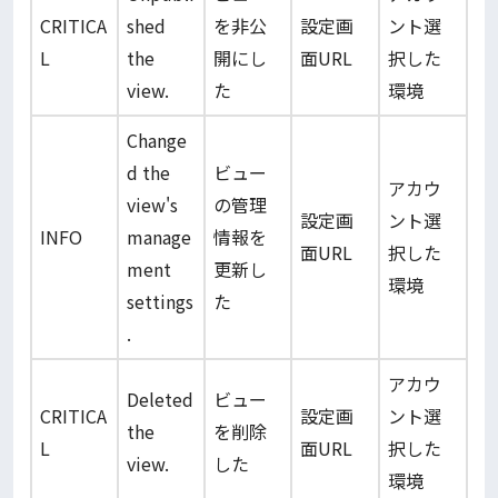
CRITICA
shed
を非公
設定画
ント選
L
the
開にし
面URL
択した
view.
た
環境
Change
d the
ビュー
アカウ
view's
の管理
設定画
ント選
INFO
manage
情報を
面URL
択した
ment
更新し
環境
settings
た
.
アカウ
Deleted
ビュー
CRITICA
設定画
ント選
the
を削除
L
面URL
択した
view.
した
環境