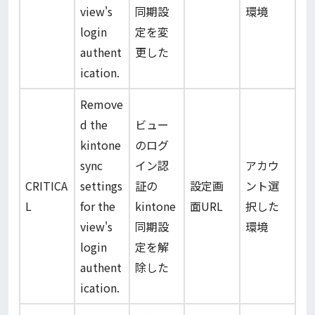
view's
同期設
環境
login
定を変
authent
更した
ication.
Remove
d the
ビュー
kintone
のログ
sync
イン認
アカウ
CRITICA
settings
証の
設定画
ント選
L
for the
kintone
面URL
択した
view's
同期設
環境
login
定を解
authent
除した
ication.