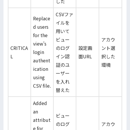
した
CSVファ
Replace
イルを
d users
用いて
for the
ビュー
アカウ
view's
CRITICA
のログ
設定画
ント選
login
L
イン認
面URL
択した
authent
証のユ
環境
ication
ーザー
using
を入れ
CSV file.
替えた
Added
an
ビュー
attribut
のログ
アカウ
e for