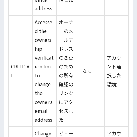
address.
Accesse
オーナ
d the
ーのメ
owners
ールア
hip
ドレス
verificat
の変更
アカウ
CRITICA
ion link
のため
ント選
なし
L
to
の所有
択した
change
確認の
環境
the
リンク
owner's
にアク
email
セスし
address.
た
Change
ビュー
アカウ