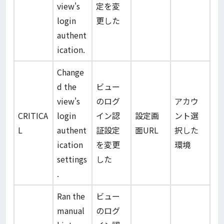
view's
定を変
login
更した
authent
ication.
Change
d the
ビュー
view's
のログ
アカウ
CRITICA
login
イン認
設定画
ント選
L
authent
証設定
面URL
択した
ication
を変更
環境
settings
した
.
Ran the
ビュー
manual
のログ