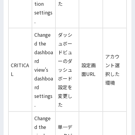
tion
た
settings
.
Change
ダッシ
d the
ュボー
dashboa
ドビュ
アカウ
rd
ーのダ
CRITICA
設定画
ント選
view's
ッシュ
L
面URL
択した
dashboa
ボード
環境
rd
設定を
settings
変更し
.
た
Change
d the
単一デ