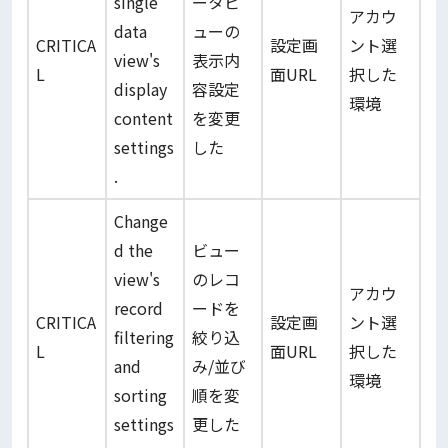
single
ータビ
アカウ
data
ューの
CRITICA
設定画
ント選
view's
表示内
L
面URL
択した
display
容設定
環境
content
を変更
settings
した
.
Change
d the
ビュー
view's
のレコ
アカウ
record
ードを
CRITICA
設定画
ント選
filtering
絞り込
L
面URL
択した
and
み/並び
環境
sorting
順を変
settings
更した