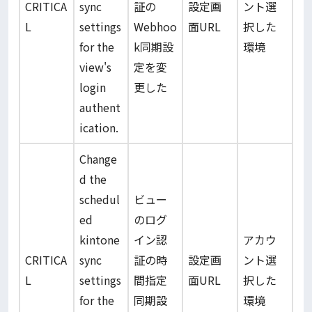
CRITICA
sync
証の
設定画
ント選
L
settings
Webhoo
面URL
択した
for the
k同期設
環境
view's
定を変
login
更した
authent
ication.
Change
d the
schedul
ビュー
ed
のログ
kintone
イン認
アカウ
CRITICA
sync
証の時
設定画
ント選
L
settings
間指定
面URL
択した
for the
同期設
環境