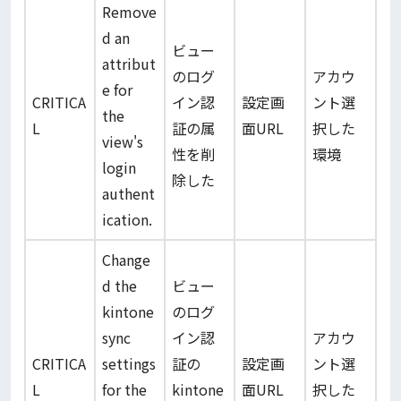
Remove
d an
ビュー
attribut
のログ
アカウ
e for
CRITICA
イン認
設定画
ント選
the
L
証の属
面URL
択した
view's
性を削
環境
login
除した
authent
ication.
Change
d the
ビュー
kintone
のログ
sync
イン認
アカウ
CRITICA
settings
証の
設定画
ント選
L
for the
kintone
面URL
択した