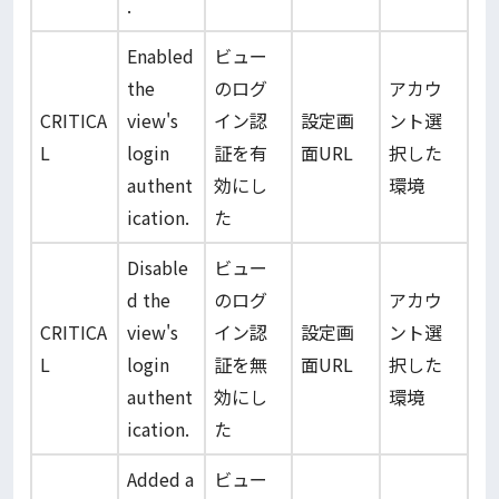
.
Enabled
ビュー
the
のログ
アカウ
CRITICA
view's
イン認
設定画
ント選
L
login
証を有
面URL
択した
authent
効にし
環境
ication.
た
Disable
ビュー
d the
のログ
アカウ
CRITICA
view's
イン認
設定画
ント選
L
login
証を無
面URL
択した
authent
効にし
環境
ication.
た
Added a
ビュー