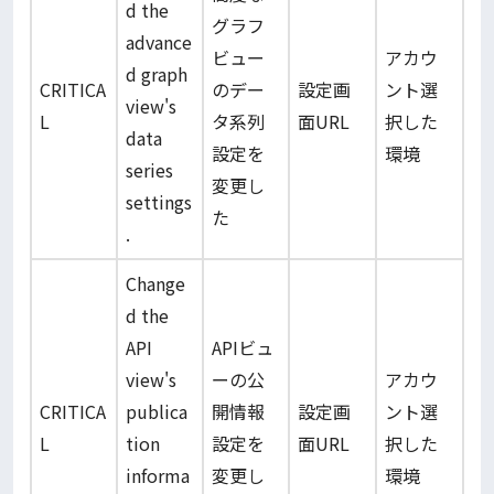
d the
グラフ
advance
ビュー
アカウ
d graph
CRITICA
のデー
設定画
ント選
view's
L
タ系列
面URL
択した
data
設定を
環境
series
変更し
settings
た
.
Change
d the
API
APIビュ
view's
ーの公
アカウ
CRITICA
publica
開情報
設定画
ント選
L
tion
設定を
面URL
択した
informa
変更し
環境