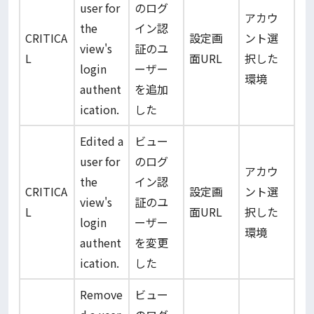
user for
のログ
アカウ
the
イン認
CRITICA
設定画
ント選
view's
証のユ
L
面URL
択した
login
ーザー
環境
authent
を追加
ication.
した
Edited a
ビュー
user for
のログ
アカウ
the
イン認
CRITICA
設定画
ント選
view's
証のユ
L
面URL
択した
login
ーザー
環境
authent
を変更
ication.
した
Remove
ビュー