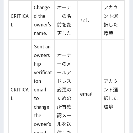
Change
オーナ
アカウ
CRITICA
d the
ーの名
ント選
なし
L
owner's
前を変
択した
name.
更した
環境
Sent an
owners
オーナ
hip
ーのメ
verificat
ールア
ion
ドレス
アカウ
CRITICA
email
変更の
ント選
email
L
to
ための
択した
change
所有確
環境
the
認メー
owner's
ルを送
email
信した