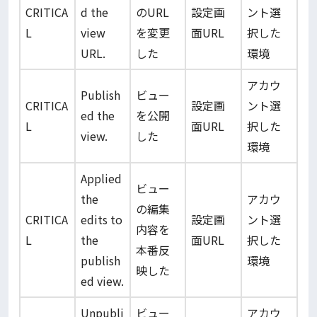
CRITICA
d the
のURL
設定画
ント選
L
view
を変更
面URL
択した
URL.
した
環境
アカウ
Publish
ビュー
CRITICA
設定画
ント選
ed the
を公開
L
面URL
択した
view.
した
環境
Applied
ビュー
the
アカウ
の編集
CRITICA
edits to
設定画
ント選
内容を
L
the
面URL
択した
本番反
publish
環境
映した
ed view.
Unpubli
ビュー
アカウ