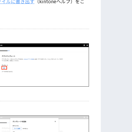
ファイルに書き出す
（kintoneヘルプ）をご