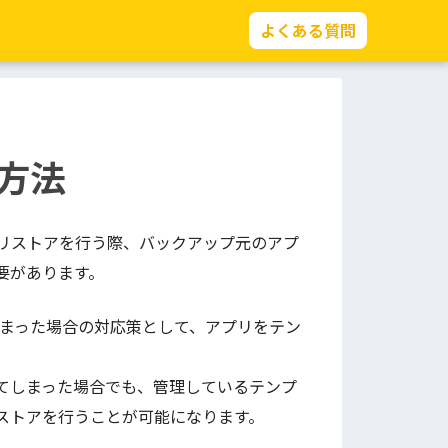
よくある質問
方法
リストアを行う際、バックアップ元のアプ
要があります。
してしまった場合の対応策として、アプリをテン
てしまった場合でも、管理しているテンプ
ストアを行うことが可能になります。