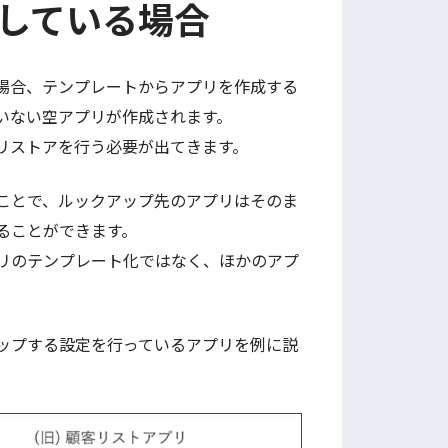
している場合
場合、テンプレートからアプリを作成する
いない空アプリが作成されます。
リストアを行う必要が出てきます。
ことで、ルックアップ先のアプリはそのま
ることができます。
リのテンプレート化ではなく、ほかのアプ
ップする設定を行っているアプリを例に説