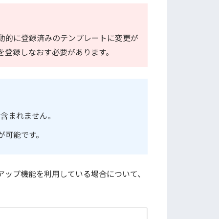
動的に登録済みのテンプレートに変更が
を登録しなおす必要があります。
は含まれません。
が可能です。
アップ機能を利用している場合について、