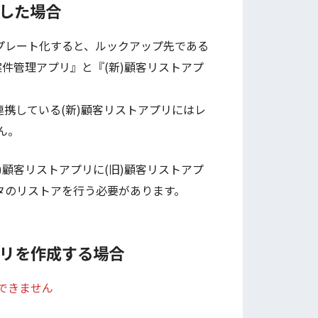
成した場合
プレート化すると、ルックアップ先である
案件管理アプリ』と『(新)顧客リストアプ
連携している(新)顧客リストアプリにはレ
ん。
)顧客リストアプリに(旧)顧客リストアプ
タのリストアを行う必要があります。
プリを作成する場合
できません