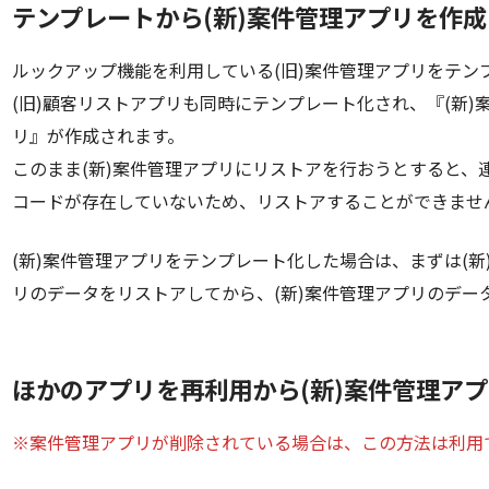
テンプレートから(新)案件管理アプリを作
ルックアップ機能を利用している(旧)案件管理アプリをテン
(旧)顧客リストアプリも同時にテンプレート化され、『(新)
リ』が作成されます。
このまま(新)案件管理アプリにリストアを行おうとすると、
コードが存在していないため、リストアすることができませ
(新)案件管理アプリをテンプレート化した場合は、まずは(新
リのデータをリストアしてから、(新)案件管理アプリのデー
ほかのアプリを再利用から(新)案件管理ア
※案件管理アプリが削除されている場合は、この方法は利用