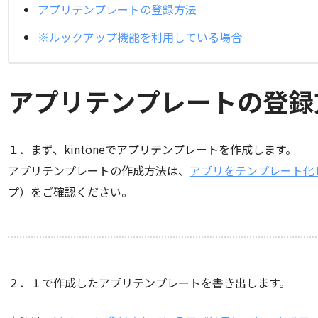
アプリテンプレートの登録方法
※ルックアップ機能を利用している場合
アプリテンプレートの登録
１．まず、kintoneでアプリテンプレートを作成します。
アプリテンプレートの作成方法は、
アプリをテンプレート化して
プ）をご確認ください。
２．１で作成したアプリテンプレートを書き出します。