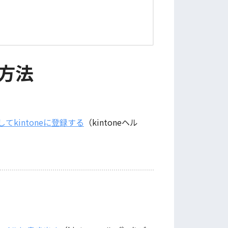
方法
kintoneに登録する
（kintoneヘル