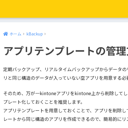
ホーム
kBackup
アプリテンプレートの管理
定期バックアップ、リアルタイムバックアップからデータの
リと同じ構造のデータが入っていない空アプリを用意する必
そのため、万が一kintoneアプリをkintone上から削除
プレート化しておくことを推奨します。
アプリテンプレートを用意しておくことで、アプリを削除し
レートから同じ構造のアプリを作成できるので、簡易的にリ