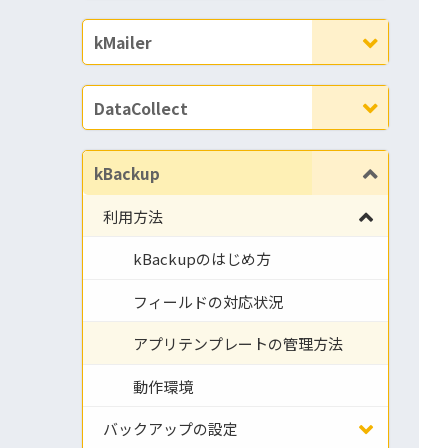
kMailer
DataCollect
kBackup
利用方法
kBackupのはじめ方
フィールドの対応状況
アプリテンプレートの管理方法
動作環境
バックアップの設定