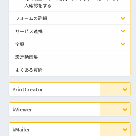
人確認をする
フォームの詳細
サービス連携
全般
設定動画集
よくある質問
PrintCreator
kViewer
kMailer