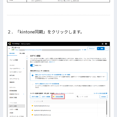
２．「kintone同期」をクリックします。