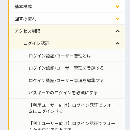
基本構成
回答の流れ
アクセス制限
ログイン認証
ログイン認証/ユーザー管理とは
ログイン認証/ユーザー管理を登録する
ログイン認証/ユーザー管理を編集する
パスキーでのログインを必須にする
【利用ユーザー向け】ログイン認証でフォー
ムにログインする
【利用ユーザー向け】ログイン認証でフォー
ムからログアウトする