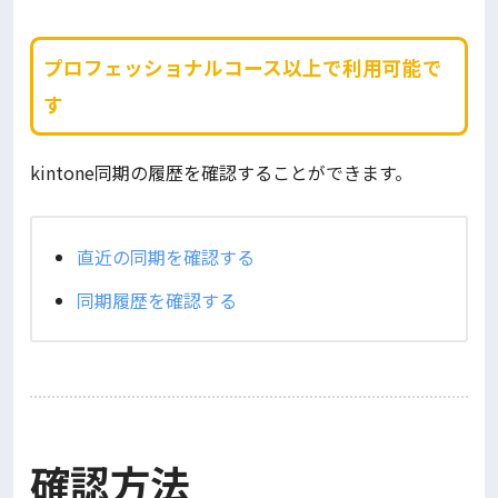
プロフェッショナルコース以上で利用可能で
す
kintone同期の履歴を確認することができます。
直近の同期を確認する
同期履歴を確認する
確認方法