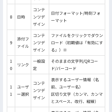
コンテ
日付フォーマット/時刻フォ
8
日時
ンツデ
ーマット
ザイン
コンテ
ファイルをクリックでダウン
添付フ
9
ンツデ
ロード（初期値は「有効にす
ァイル
ザイン
る」）※
1
一般設
そのままの文字列/QRコー
リンク
0
定
ド/バーコード
表示するユーザー情報（名
コンテ
1
ユーザ
前、ユーザー名）
ンツデ
1
ー選択
区切り文字（カンマ、カンマ
ザイン
とスペース、改行、縦線）