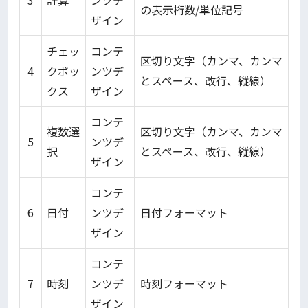
3
計算
ンツデ
の表示桁数/単位記号
ザイン
チェッ
コンテ
区切り文字（カンマ、カンマ
4
クボッ
ンツデ
とスペース、改行、縦線）
クス
ザイン
コンテ
複数選
区切り文字（カンマ、カンマ
5
ンツデ
択
とスペース、改行、縦線）
ザイン
コンテ
6
日付
ンツデ
日付フォーマット
ザイン
コンテ
7
時刻
ンツデ
時刻フォーマット
ザイン