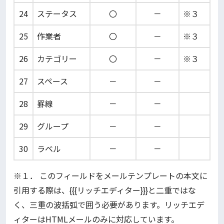
24
ステータス
〇
－
※３
25
作業者
〇
－
※３
26
カテゴリー
〇
－
※３
27
スペース
－
－
28
罫線
－
－
29
グループ
－
－
30
ラベル
－
－
※１． このフィールドをメールテンプレートの本文に
引用する際は、{{{リッチエディター}}}と二重ではな
く、三重の波括弧で囲う必要があります。リッチエデ
ィターはHTMLメールのみに対応しています。