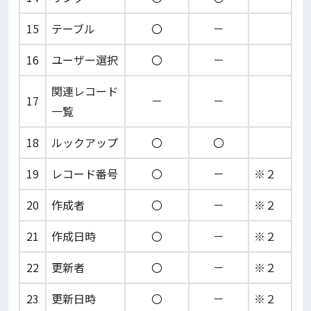
15
テーブル
〇
－
16
ユーザー選択
〇
－
関連レコード
17
－
－
一覧
18
ルックアップ
〇
〇
19
レコード番号
〇
－
※２
20
作成者
〇
－
※２
21
作成日時
〇
－
※２
22
更新者
〇
－
※２
23
更新日時
〇
－
※２