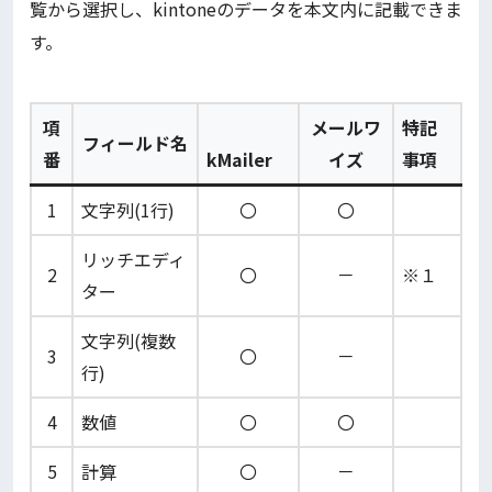
覧から選択し、kintoneのデータを本文内に記載できま
す。
項
メールワ
特記
フィールド名
番
kMailer
イズ
事項
1
文字列(1行)
〇
〇
リッチエディ
2
〇
－
※１
ター
文字列(複数
3
〇
－
行)
4
数値
〇
〇
5
計算
〇
－