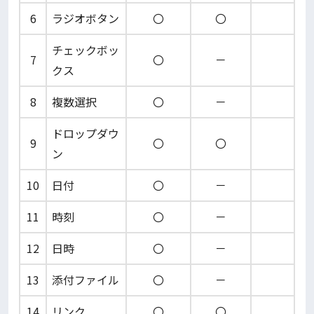
6
ラジオボタン
〇
〇
チェックボッ
7
〇
－
クス
8
複数選択
〇
－
ドロップダウ
9
〇
〇
ン
10
日付
〇
－
11
時刻
〇
－
12
日時
〇
－
13
添付ファイル
〇
－
14
リンク
〇
〇