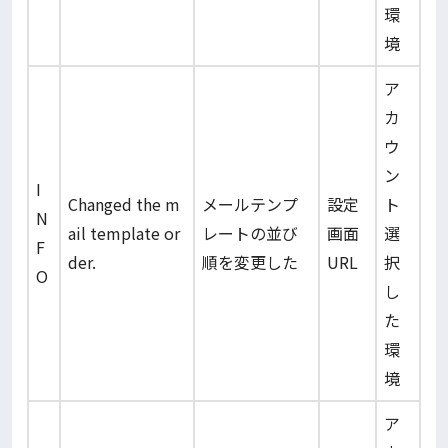
環
境
ア
カ
ウ
ン
I
Changed the m
メールテンプ
設定
ト
N
ail template or
レートの並び
画面
選
F
der.
順を変更した
URL
択
O
し
た
環
境
ア