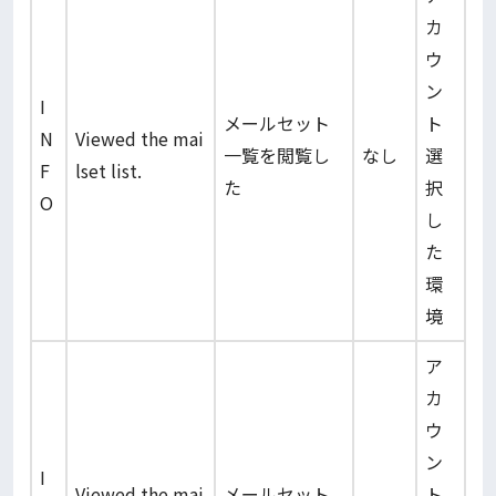
カ
ウ
ン
I
メールセット
ト
N
Viewed the mai
一覧を閲覧し
なし
選
F
lset list.
た
択
O
し
た
環
境
ア
カ
ウ
ン
I
Viewed the mai
メールセット
ト