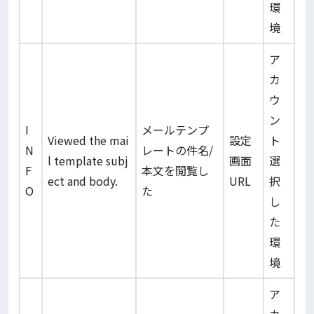
環
境
ア
カ
ウ
ン
I
メールテンプ
Viewed the mai
設定
ト
N
レートの件名/
l template subj
画面
選
F
本文を閲覧し
ect and body.
URL
択
O
た
し
た
環
境
ア