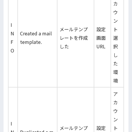
カ
ウ
ン
I
メールテンプ
設定
ト
N
Created a mail
レートを作成
画面
選
F
template.
した
URL
択
O
し
た
環
境
ア
カ
ウ
ン
I
メールテンプ
設定
ト