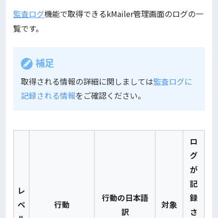
監査ログ
機能で取得できるkMailer管理画面のログの一
覧です。
補足
取得される情報の詳細に関しましては
監査ログに
記録される情報
をご確認ください。
ロ
グ
が
記
レ
行動の日本語
録
ベ
行動
対象
訳
さ