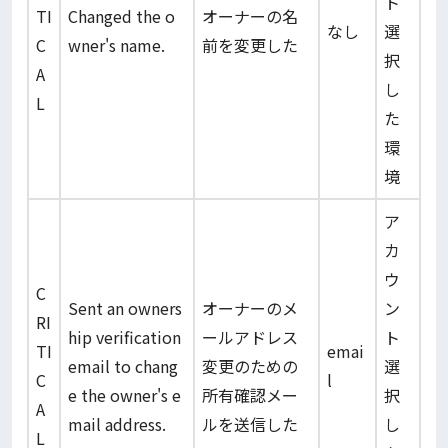
ト
TI
Changed the o
オーナーの名
なし
選
C
wner's name.
前を変更した
択
A
し
L
た
環
境
ア
カ
ウ
C
Sent an owners
オーナーのメ
ン
RI
hip verification
ールアドレス
ト
TI
emai
email to chang
変更のための
選
C
l
e the owner's e
所有確認メー
択
A
mail address.
ルを送信した
し
L