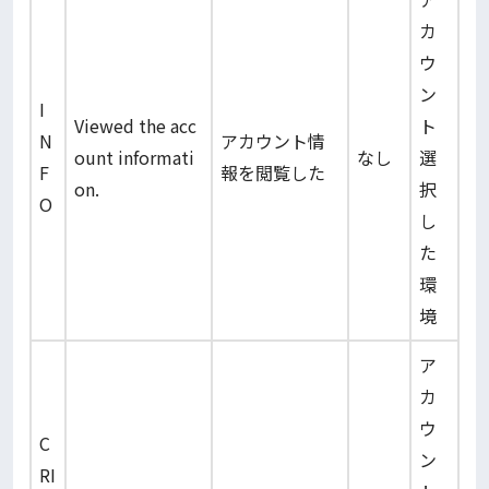
カ
ウ
ン
I
Viewed the acc
ト
N
アカウント情
ount informati
なし
選
F
報を閲覧した
on.
択
O
し
た
環
境
ア
カ
ウ
C
ン
RI