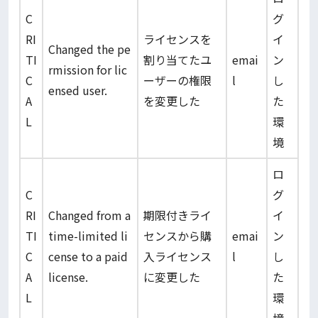
C
グ
RI
ライセンスを
イ
Changed the pe
TI
割り当てたユ
emai
ン
rmission for lic
C
ーザーの権限
l
し
ensed user.
A
を変更した
た
L
環
境
ロ
C
グ
RI
Changed from a
期限付きライ
イ
TI
time-limited li
センスから購
emai
ン
C
cense to a paid
入ライセンス
l
し
A
license.
に変更した
た
L
環