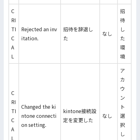
C
招
RI
待
TI
Rejected an inv
招待を辞退し
し
なし
C
itation.
た
た
A
環
L
境
ア
カ
ウ
C
ン
RI
Changed the ki
ト
TI
kintone接続設
ntone connecti
なし
選
C
定を変更した
on setting.
択
A
し
L