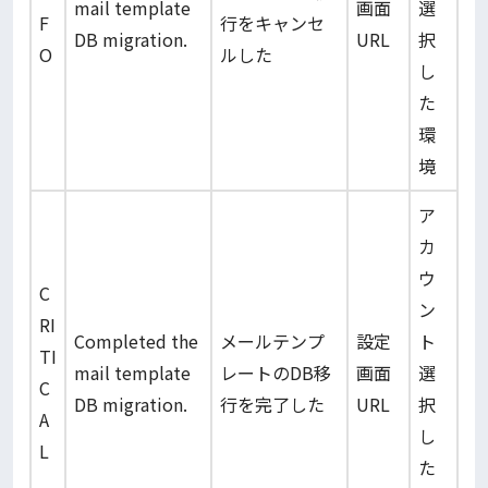
mail template
画面
選
F
行をキャンセ
DB migration.
URL
択
O
ルした
し
た
環
境
ア
カ
ウ
C
ン
RI
Completed the
メールテンプ
設定
ト
TI
mail template
レートのDB移
画面
選
C
DB migration.
行を完了した
URL
択
A
し
L
た