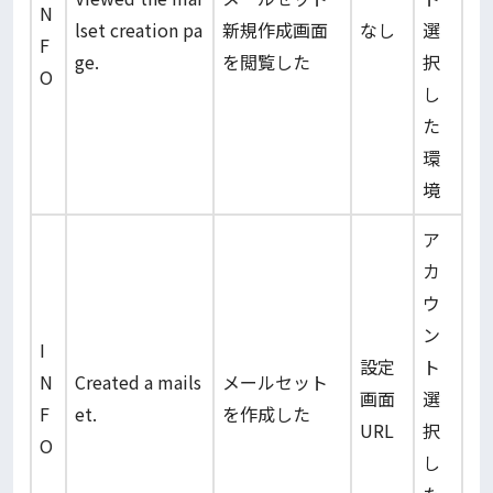
N
lset creation pa
新規作成画面
なし
選
F
ge.
を閲覧した
択
O
し
た
環
境
ア
カ
ウ
ン
I
設定
ト
N
Created a mails
メールセット
画面
選
F
et.
を作成した
URL
択
O
し