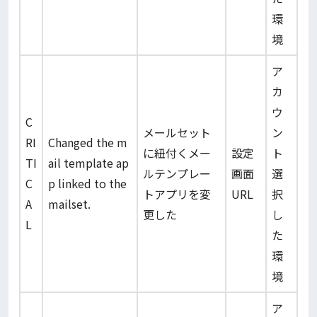
環
境
ア
カ
ウ
C
メールセット
ン
RI
Changed the m
に紐付くメー
設定
ト
TI
ail template ap
ルテンプレー
画面
選
C
p linked to the
トアプリを変
URL
択
A
mailset.
更した
し
L
た
環
境
ア