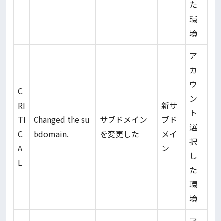
た
環
境
ア
カ
ウ
C
ン
RI
新サ
ト
TI
Changed the su
サブドメイン
ブド
選
C
bdomain.
を変更した
メイ
択
A
ン
し
L
た
環
境
ア