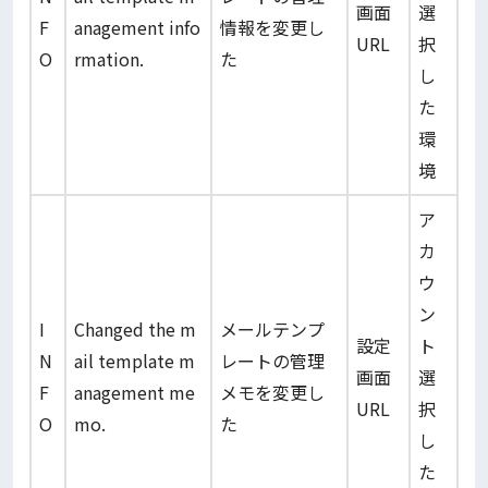
画面
選
F
anagement info
情報を変更し
URL
択
O
rmation.
た
し
た
環
境
ア
カ
ウ
ン
I
Changed the m
メールテンプ
設定
ト
N
ail template m
レートの管理
画面
選
F
anagement me
メモを変更し
URL
択
O
mo.
た
し
た