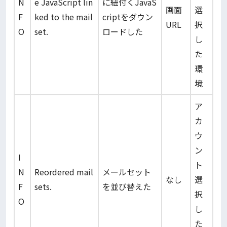
N
e JavaScript lin
に紐付くJavaS
画面
選
F
ked to the mail
criptをダウン
URL
択
O
set.
ロードした
し
た
環
境
ア
カ
ウ
ン
I
ト
N
Reordered mail
メールセット
なし
選
F
sets.
を並び替えた
択
O
し
た