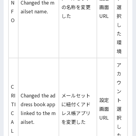
N
Changed the m
の名称を変更
画面
選
F
ailset name.
した
URL
択
O
し
た
環
境
ア
カ
ウ
C
ン
RI
Changed the ad
メールセット
設定
ト
TI
dress book app
に紐付くアド
画面
選
C
linked to the m
レス帳アプリ
URL
択
A
ailset.
を変更した
し
L
た