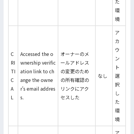
た
環
境
ア
カ
ウ
C
Accessed the o
オーナーのメ
ン
RI
wnership verific
ールアドレス
ト
TI
ation link to ch
の変更のため
なし
選
C
ange the owne
の所有確認の
択
A
r's email addres
リンクにアク
し
L
s.
セスした
た
環
境
ア