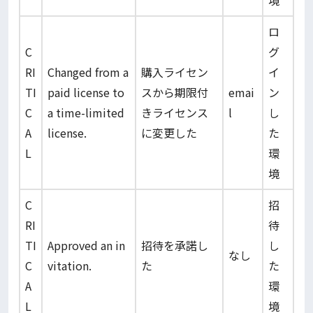
境
ロ
C
グ
RI
Changed from a
購入ライセン
イ
TI
paid license to
スから期限付
emai
ン
C
a time-limited
きライセンス
l
し
A
license.
に変更した
た
L
環
境
C
招
RI
待
TI
Approved an in
招待を承諾し
し
なし
C
vitation.
た
た
A
環
L
境