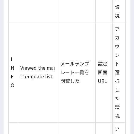
環
境
ア
カ
ウ
ン
I
メールテンプ
設定
ト
N
Viewed the mai
レート一覧を
画面
選
F
l template list.
閲覧した
URL
択
O
し
た
環
境
ア