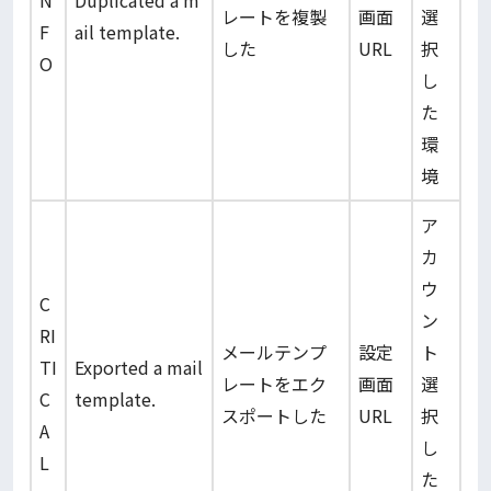
N
Duplicated a m
レートを複製
画面
選
F
ail template.
した
URL
択
O
し
た
環
境
ア
カ
ウ
C
ン
RI
メールテンプ
設定
ト
TI
Exported a mail
レートをエク
画面
選
C
template.
スポートした
URL
択
A
し
L
た