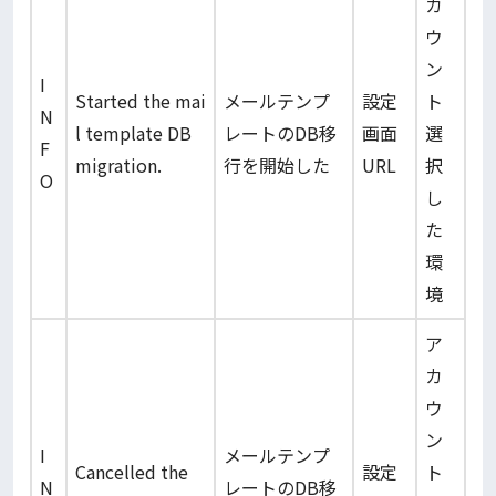
カ
ウ
ン
I
Started the mai
メールテンプ
設定
ト
N
l template DB
レートのDB移
画面
選
F
migration.
行を開始した
URL
択
O
し
た
環
境
ア
カ
ウ
ン
I
メールテンプ
Cancelled the
設定
ト
N
レートのDB移