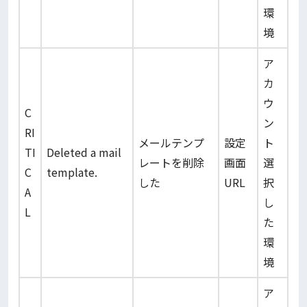
環
境
ア
カ
ウ
C
ン
RI
メールテンプ
設定
ト
TI
Deleted a mail
レートを削除
画面
選
C
template.
した
URL
択
A
し
L
た
環
境
ア