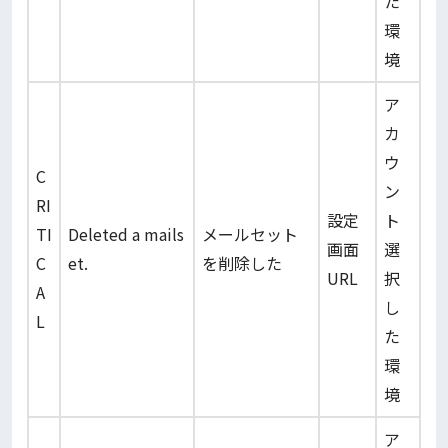
た
環
境
ア
カ
ウ
C
ン
RI
設定
ト
TI
Deleted a mails
メールセット
画面
選
C
et.
を削除した
URL
択
A
し
L
た
環
境
ア