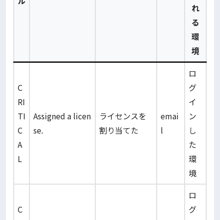
ル
れ
る
環
境
ロ
C
グ
RI
イ
TI
Assigned a licen
ライセンスを
emai
ン
C
se.
割り当てた
l
し
A
た
L
環
境
ロ
C
グ