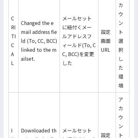
カ
ウ
C
メールセット
Changed the e
ン
RI
に紐付くメー
mail address fie
設定
ト
TI
ルアドレスフ
ld (To, CC, BCC)
画面
選
C
ィールド(To, C
linked to the m
URL
択
A
C, BCC)を変更
ailset.
し
L
した
た
環
境
ア
カ
ウ
ン
I
Downloaded th
メールセット
設定
ト