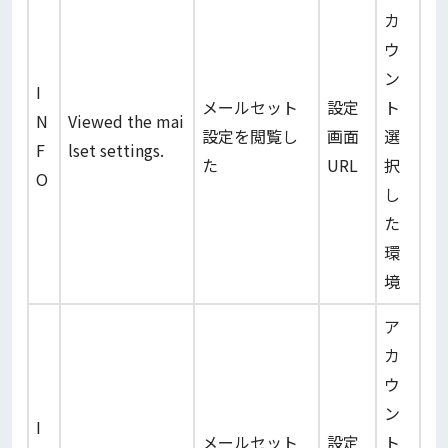
カ
ウ
ン
I
メールセット
設定
ト
N
Viewed the mai
設定を閲覧し
画面
選
F
lset settings.
た
URL
択
O
し
た
環
境
ア
カ
ウ
ン
I
メールセット
設定
ト