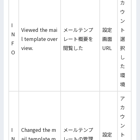
カ
ウ
ン
I
Viewed the mai
メールテンプ
設定
ト
N
l template over
レート概要を
画面
選
F
view.
閲覧した
URL
択
O
し
た
環
境
ア
カ
ウ
ン
I
Changed the m
メールテンプ
設定
ト
N
ail template m
レートの管理