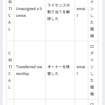
RI
イ
ライセンスの
TI
Unassigned a li
emai
ン
割り当てを解
C
cense.
l
し
除した
A
た
L
環
境
ロ
C
グ
RI
イ
TI
Transferred ow
オーナーを移
emai
ン
C
nership.
管した
l
し
A
た
L
環
境
ロ