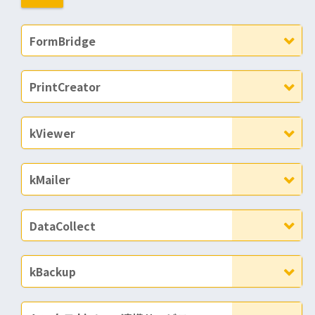
FormBridge
PrintCreator
kViewer
kMailer
DataCollect
kBackup